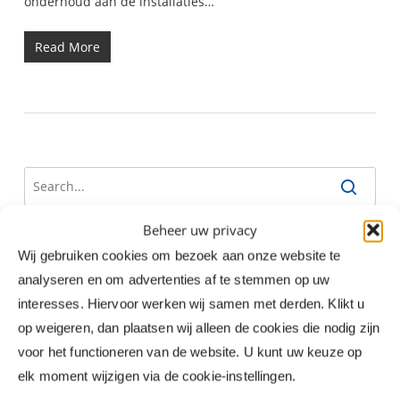
onderhoud aan de installaties…
Read More
Beheer uw privacy
Wij gebruiken cookies om bezoek aan onze website te
Recente berichten
analyseren en om advertenties af te stemmen op uw
Sureserve breidt uit met overname Bonarius
interesses. Hiervoor werken wij samen met derden. Klikt u
25-jarig jubileum Herman van Heusden
op weigeren, dan plaatsen wij alleen de cookies die nodig zijn
De Bonarius Academy: the sky is the limit
voor het functioneren van de website. U kunt uw keuze op
elk moment wijzigen via de cookie-instellingen.
Bonarius behaalt certificering bodemenergiesystemen