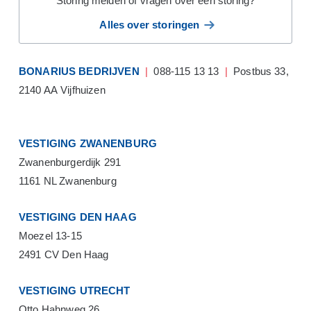
Storing melden of vragen over een storing?
Alles over storingen
BONARIUS BEDRIJVEN
|
088-115 13 13
|
Postbus 33,
2140 AA Vijfhuizen
VESTIGING ZWANENBURG
Zwanenburgerdijk 291
1161 NL Zwanenburg
VESTIGING DEN HAAG
Moezel 13-15
2491 CV Den Haag
VESTIGING UTRECHT
Otto Hahnweg 26