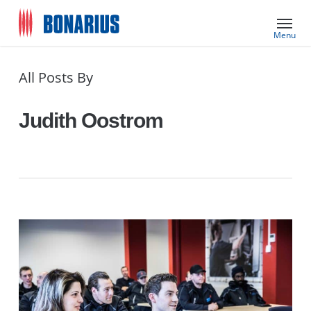
Skip
Menu
to
main
content
All Posts By
Judith Oostrom