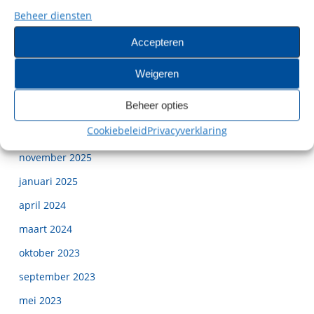
Project Sterflats
Beheer diensten
een logistiek hoogstandje
Accepteren
Weigeren
Recente reacties
Beheer opties
Cookiebeleid
Privacyverklaring
Archieven
november 2025
januari 2025
april 2024
maart 2024
oktober 2023
september 2023
mei 2023