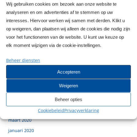
Wij gebruiken cookies om bezoek aan onze website te
oktober 2022
analyseren en om advertenties af te stemmen op uw
juni 2022
interesses. Hiervoor werken wij samen met derden. Klikt u
november 2021
op weigeren, dan plaatsen wij alleen de cookies die nodig zijn
mei 2021
voor het functioneren van de website. U kunt uw keuze op
elk moment wijzigen via de cookie-instellingen.
april 2021
maart 2021
Beheer diensten
februari 2021
Accepteren
december 2020
Weigeren
oktober 2020
september 2020
Beheer opties
juli 2020
Cookiebeleid
Privacyverklaring
maart 2020
januari 2020