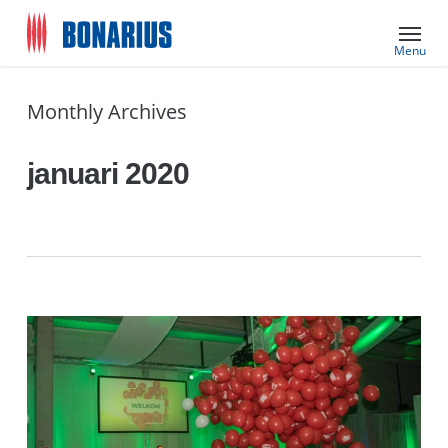
Skip
Menu
to
main
content
Monthly Archives
januari 2020