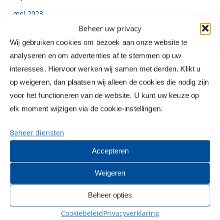
mei 2023
Beheer uw privacy
februari 2023
Wij gebruiken cookies om bezoek aan onze website te
januari 2023
analyseren en om advertenties af te stemmen op uw
november 2022
interesses. Hiervoor werken wij samen met derden. Klikt u
oktober 2022
op weigeren, dan plaatsen wij alleen de cookies die nodig zijn
voor het functioneren van de website. U kunt uw keuze op
juni 2022
elk moment wijzigen via de cookie-instellingen.
november 2021
mei 2021
Beheer diensten
april 2021
Accepteren
maart 2021
Weigeren
februari 2021
Beheer opties
december 2020
Cookiebeleid
Privacyverklaring
oktober 2020