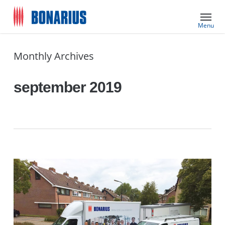
Skip
Menu
to
main
content
Monthly Archives
september 2019