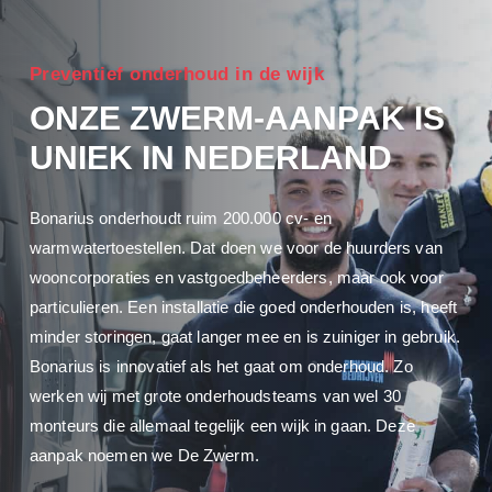
Preventief onderhoud in de wijk
ONZE ZWERM-AANPAK IS
UNIEK IN NEDERLAND
Bonarius onderhoudt ruim 200.000 cv- en
warmwatertoestellen. Dat doen we voor de huurders van
wooncorporaties en vastgoedbeheerders, maar ook voor
particulieren. Een installatie die goed onderhouden is, heeft
minder storingen, gaat langer mee en is zuiniger in gebruik.
Bonarius is innovatief als het gaat om onderhoud. Zo
werken wij met grote onderhoudsteams van wel 30
monteurs die allemaal tegelijk een wijk in gaan. Deze
aanpak noemen we De Zwerm.