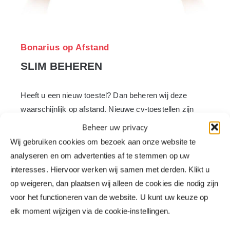
Bonarius op Afstand
SLIM BEHEREN
Heeft u een nieuw toestel? Dan beheren wij deze
waarschijnlijk op afstand. Nieuwe cv-toestellen zijn
namelijk voorzien van slimme communicatiesoftware,
Beheer uw privacy
waarmee wij de staat van uw toestel dagelijks kunnen
Wij gebruiken cookies om bezoek aan onze website te
aflezen. Dit noemen wij
Bonarius op Afstand
. Bij
analyseren en om advertenties af te stemmen op uw
mogelijke problemen geeft het systeem meteen een
interesses. Hiervoor werken wij samen met derden. Klikt u
seintje. Storingen zien we dus vaak al voordat u er last
op weigeren, dan plaatsen wij alleen de cookies die nodig zijn
van heeft. We nemen dan contact met u op om de
voor het functioneren van de website. U kunt uw keuze op
storing te verhelpen. En als het nodig is, maken we
elk moment wijzigen via de cookie-instellingen.
een afspraak voor een
servicebezoek
.