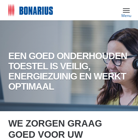
Skip
Menu
to
main
content
EEN GOED ONDERHOUDEN
TOESTEL IS VEILIG,
ENERGIEZUINIG EN WERKT
OPTIMAAL
WE ZORGEN GRAAG
GOED VOOR UW