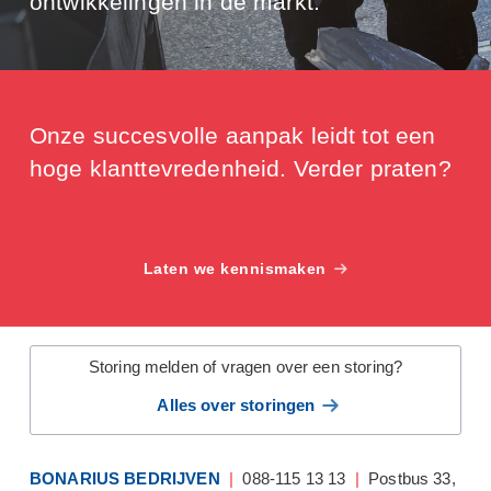
ontwikkelingen in de markt.
Onze succesvolle aanpak leidt tot een
hoge klanttevredenheid. Verder praten?
Laten we kennismaken
Storing melden of vragen over een storing?
Alles over storingen
BONARIUS BEDRIJVEN
|
088-115 13 13
|
Postbus 33,