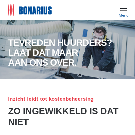
Skip
Menu
to
main
content
TEVREDEN HUURDERS?
LAAT DAT MAAR
AAN ONS OVER.
Inzicht leidt tot kostenbeheersing
ZO INGEWIKKELD IS DAT
NIET