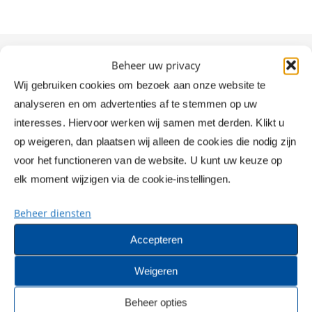
Beheer uw privacy
Sureserve
Wij gebruiken cookies om bezoek aan onze website te
NIEUWS
breidt
analyseren en om advertenties af te stemmen op uw
uit
interesses. Hiervoor werken wij samen met derden. Klikt u
met
op weigeren, dan plaatsen wij alleen de cookies die nodig zijn
overname
voor het functioneren van de website. U kunt uw keuze op
Bonarius
elk moment wijzigen via de cookie-instellingen.
Beheer diensten
Accepteren
Weigeren
Sureserve breidt uit met
overname Bonarius
Beheer opties