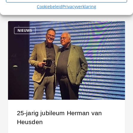
Cookiebeleid
Privacyverklaring
25-
NIEUWS
jarig
jubileum
Herman
van
Heusden
25-jarig jubileum Herman van
Heusden