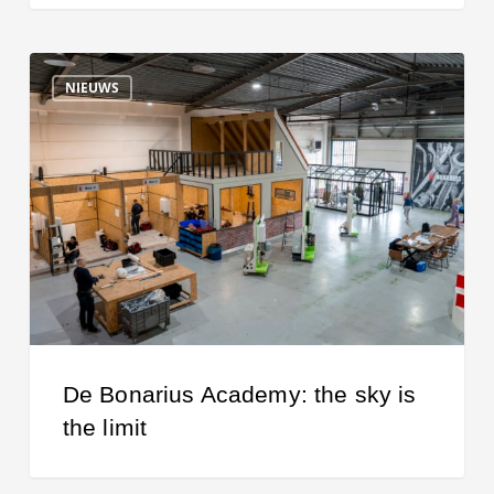
De
NIEUWS
Bonarius
Academy:
the
sky
is
the
limit
De Bonarius Academy: the sky is
the limit