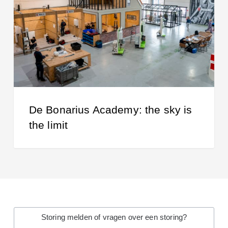
sky
is
the
limit
De Bonarius Academy: the sky is
the limit
Storing melden of vragen over een storing?