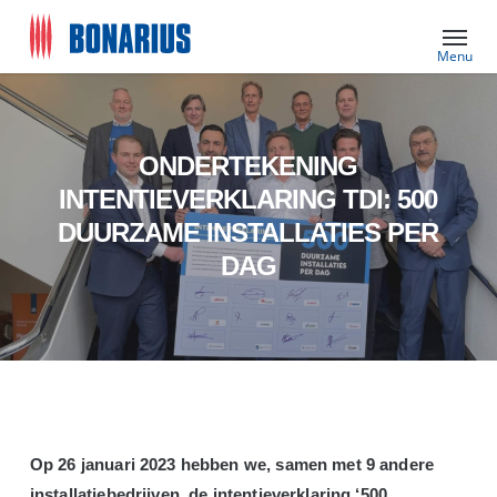
Skip
Menu
to
main
content
ONDERTEKENING
INTENTIEVERKLARING TDI: 500
DUURZAME INSTALLATIES PER
DAG
Op 26 januari 2023 hebben we, samen met 9 andere
installatiebedrijven, de intentieverklaring ‘500