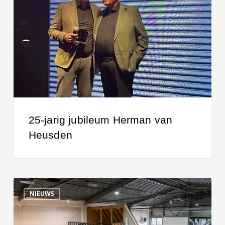
Herman
van
Heusden
25-jarig jubileum Herman van
Heusden
De
NIEUWS
Bonarius
Academy:
the