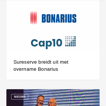
uit
met
overname
Bonarius
Sureserve breidt uit met
overname Bonarius
25-
NIEUWS
jarig
jubileum