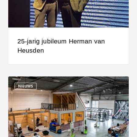
25-jarig jubileum Herman van
Heusden
De
NIEUWS
Bonarius
Academy:
the
sky
is
the
limit