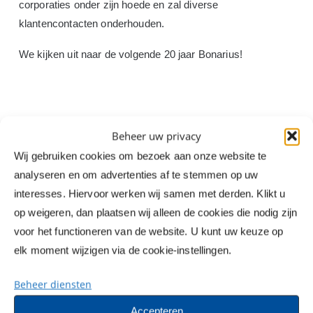
corporaties onder zijn hoede en zal diverse
klantencontacten onderhouden.
We kijken uit naar de volgende 20 jaar Bonarius!
Beheer uw privacy
Wij gebruiken cookies om bezoek aan onze website te
analyseren en om advertenties af te stemmen op uw
interesses. Hiervoor werken wij samen met derden. Klikt u
op weigeren, dan plaatsen wij alleen de cookies die nodig zijn
Sureserve
NIEUWS
voor het functioneren van de website. U kunt uw keuze op
breidt
elk moment wijzigen via de cookie-instellingen.
uit
met
Beheer diensten
overname
Bonarius
Accepteren