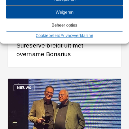
Weigeren
Beheer opties
Cookiebeleid
Privacyverklaring
Sureserve breidt uit met
overname Bonarius
25-
NIEUWS
jarig
jubileum
Herman
van
Heusden