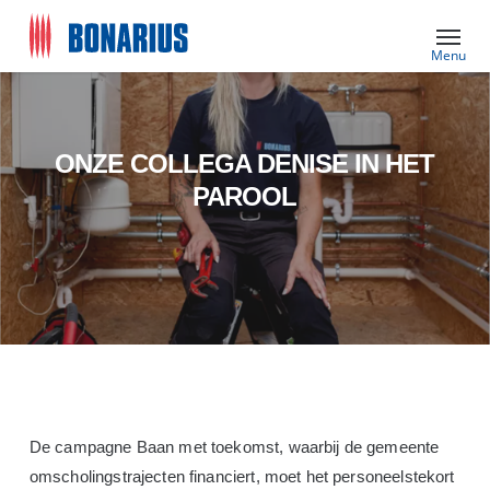
Skip
Menu
to
main
content
ONZE COLLEGA DENISE IN HET
PAROOL
De campagne Baan met toekomst, waarbij de gemeente
omscholingstrajecten financiert, moet het personeelstekort