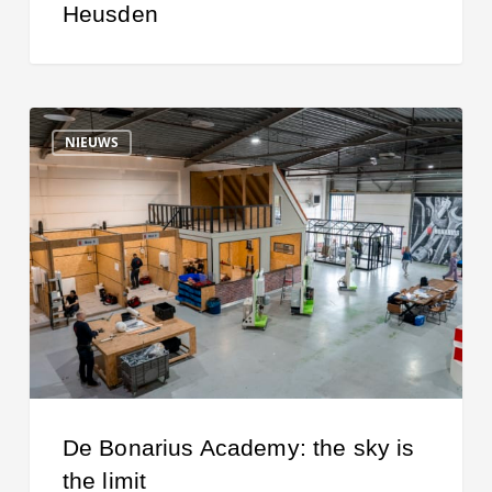
Heusden
De
NIEUWS
Bonarius
Academy:
the
sky
is
the
limit
De Bonarius Academy: the sky is
the limit