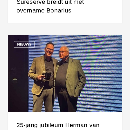
Sureserve breidt uit met
overname Bonarius
25-
NIEUWS
jarig
jubileum
Herman
van
Heusden
25-jarig jubileum Herman van