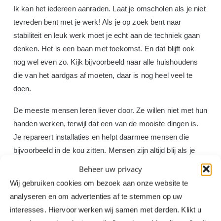
Ik kan het iedereen aanraden. Laat je omscholen als je niet
tevreden bent met je werk! Als je op zoek bent naar
stabiliteit en leuk werk moet je echt aan de techniek gaan
denken. Het is een baan met toekomst. En dat blijft ook
nog wel even zo. Kijk bijvoorbeeld naar alle huishoudens
die van het aardgas af moeten, daar is nog heel veel te
doen.
De meeste mensen leren liever door. Ze willen niet met hun
handen werken, terwijl dat een van de mooiste dingen is.
Je repareert installaties en helpt daarmee mensen die
bijvoorbeeld in de kou zitten. Mensen zijn altijd blij als je
geweest bent en alles weer werkt. Heel anders dan de
Beheer uw privacy
horeca.
Wij gebruiken cookies om bezoek aan onze website te
analyseren en om advertenties af te stemmen op uw
Ik vind het natuurlijk vervelend dat er zo’n groot tekort is in
interesses. Hiervoor werken wij samen met derden. Klikt u
de horeca, maar schuldig over overstappen voel ik mij niet.